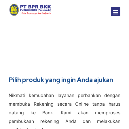
Beranda
Produk & Layanan
Jaringan
Tabungan
Pilih produk yang ingin Anda ajukan
Informasi
Kredit
Nikmati kemudahan layanan perbankan dengan
Tata Kelola
Deposito
Berita
membuka Rekening secara Online tanpa harus
Tentang Kami
PPOB
Dokumen
Struktur Organisasi
datang ke Bank. Kami akan memproses
pembukaan rekening Anda dan melakukan
EASY BKK (Mobile App)
Suku Bunga
Komitmen Pelaksaan
Profil Perusahaan